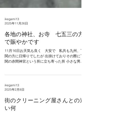
ikegami13
2025年11月26日
各地の神社、お寺 七五三の方
で賑やかです
11月16日お天気も良く 大安で 私共も九州、下
関の方に日帰りでしたが 出掛けておりその際に下
関の赤間神宮という所に立ち寄った所 小さな男の
子、女の子が綺麗なお着物を着て参られてました
同行撮影らしき方が 地面に寝転がってたくさん
シャッターを、、、 確かにお客様からも その様
なサービスを利用したと言うのもよく聞きます。
ikegami13
皆様おめでとう御座います それと 目を奪われ
2025年2月8日
てのは 何とカワイイ ワンちゃん達も着物、袴
姿でお参りされておりました笑
街のクリーニング屋さんとの違