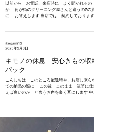
い何
以前から お電話、来店時に よく聞かれるの
が 何が街のクリーニング屋さんと違うの❓の質問
に お答えします 当店では 契約しております京
都の悉皆屋さんに出します。 洗いだけでは無く
シミ、柄足し、お仕立て替えなどの様々なご要望
にお答えさせて頂いております。...
ikegami13
2025年2月8日
キモノの休息 安心きもの収納
パック
こんにちは このところ配達時や、お店に来られ
ての納品の際に この後 このまま 箪笥に仕舞
えば良いのか と言うお声を良く耳にします 中に
は 箪笥がない方も そんな場合でも クロゼッ
トにこの状態で置く事も可能です。 お着物にとっ
て 湿気は大敵で カビ、色やけ、生地の縮みか
らも...