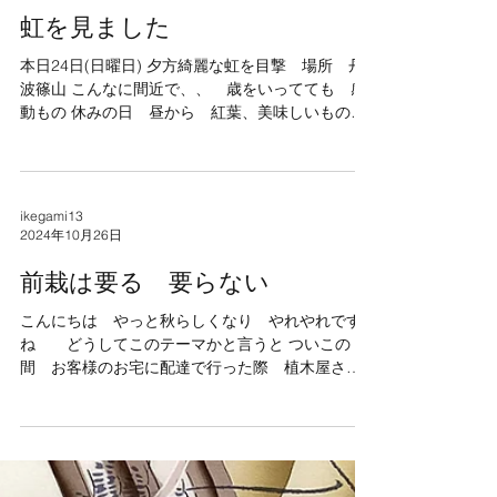
ikegami13
2024年11月27日
虹を見ました
本日24日(日曜日) 夕方綺麗な虹を目撃 場所 丹
波篠山 こんなに間近で、、 歳をいってても 感
動もの 休みの日 昼から 紅葉、美味しいものを
めがけて 車を走らせ 到着 雨模様 天気が
不安定 お店から出ると近い所で 🌈...
ikegami13
2024年10月26日
前栽は要る 要らない
こんにちは やっと秋らしくなり やれやれです
ね どうしてこのテーマかと言うと ついこの
間 お客様のお宅に配達で行った際 植木屋さん
が来られており 結講の金額がいるのよと 分か