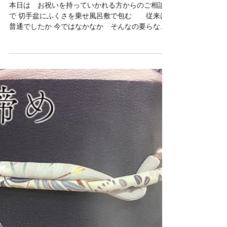
ikegami13
2024年10月5日
丁寧にして怒る方はいらっしゃ
いません
本日は お祝いを持っていかれる方からのご相談
で 切手盆にふくさを乗せ風呂敷で包む 従来は
普通でしたか 今ではなかなか そんなの要らない
と言う方がいらっしゃるのも事実です 中身があれ
ば、、、など でも折角持って行くのであれば 奥
様はどの様 貰えば良いですか ...