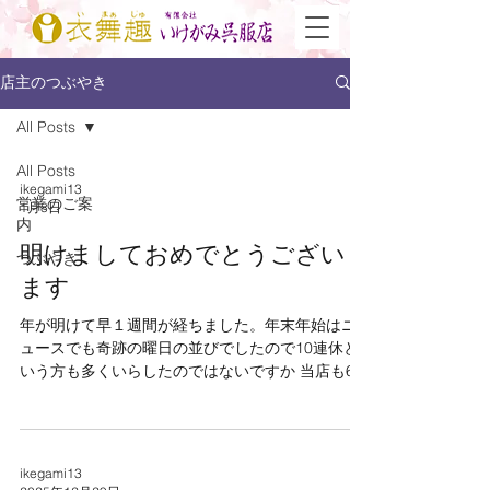
店主のつぶやき
All Posts
All Posts
ikegami13
営業のご案
1月8日
内
明けましておめでとうござい
つぶやき
ます
年が明けて早１週間が経ちました。年末年始はニ
ュースでも奇跡の曜日の並びでしたので10連休と
いう方も多くいらしたのではないですか 当店も6日
より 仕事始めでした その間にも 有り難い事
に お電話、メール等でお着物のご相談をお受け
させて頂きました お休みでしたので 直ぐには対
応できませんでしたが お仕立て屋さんに前もっ
ikegami13
てご無理を言って いついつまでに お願いをして