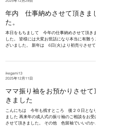
2025年12月29日
ましたので 初日の日にご来店頂いたお客様様に
も ご安心して 承りさせて頂きました。 今年も皆
年内 仕事納めさせて頂きまし
様のお着物でのお困り事があれば何なりご相談下
た。
さいませ 午年が皆様にとって良い年であります
様、、、
本日をもちまして 今年の仕事納めさせて頂きま
した。 皆様には大変お世話になり本当に有難うご
ざいました。 新年は 6日(火)より初売りさせて頂
きます。 よろしくお願い致します。 来年も皆様の
お着物でのお困り事 ご要望に 少しでも答えられ
る様 精一杯努力して参りますのでどうか宜しく
お願い致します。
ikegami13
2025年12月11日
ママ振り袖をお預かりさせて頂
きました
こんにちは 今年も残すところ 後２０日となり
ました 再来年の成人式の振り袖のご相談をお受け
させて頂きました。 その他 色留袖でいいのか
訪問着なのかなどのお問い合わせ 持ち込みなどを