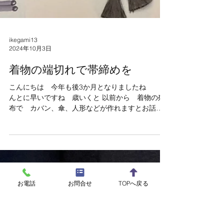
ikegami13
2024年10月3日
着物の端切れで帯締めを
お電話
お問合せ
TOPへ戻る
こんにちは 今年も後3か月となりましたね ほ
んとに早いですね 歳いくと 以前から 着物の残
布で カバン、傘、人形などが作れますとお話し