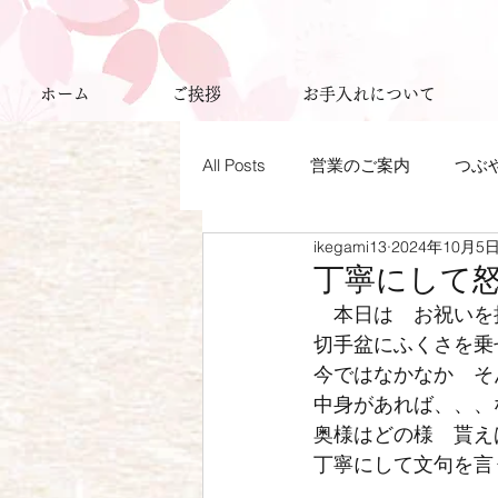
ホーム
ご挨拶
お手入れについて
All Posts
営業のご案内
つぶ
ikegami13
2024年10月5
丁寧にして
　本日は　お祝いを
切手盆にふくさを乗
今ではなかなか　そ
中身があれば、、、
奥様はどの様　貰え
丁寧にして文句を言